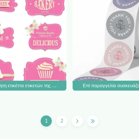
ζει τις αδιάβροχες ετικέτες μπουκαλιών νερό συνήθειας για την επ
τη ετικέττα ετικετών της Kraft που συσκευάζει τις ρόδινες εξατομ
Επί παραγγελία συσκευάζο
1
2