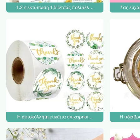
1.2 η εκτύπωση 1,5 ίντσας πολυτέλειας ετικετών αυτοκόλλ
Σας ευχα
Η αυτοκόλλητη ετικέττα επιχειρησιακών ετικετών που συσ
Η αδιάβρο