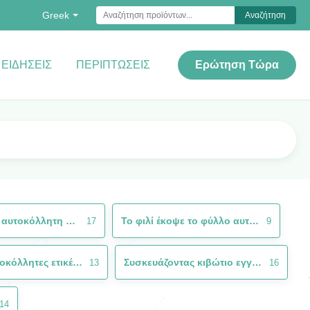
Greek
Αναζήτηση
ΕΙΔΉΣΕΙΣ
ΠΕΡΙΠΤΏΣΕΙΣ
Ερώτηση Τώρα
αντι πλαστή αυτοκόλλητη ετικέττα
Το φιλί έκοψε το φύλλο αυτοκόλλητων ετικεττών
17
9
Ιατρικές αυτοκόλλητες ετικέττες ετικετών
Συσκευάζοντας κιβώτιο εγγράφου συνήθειας
13
16
14