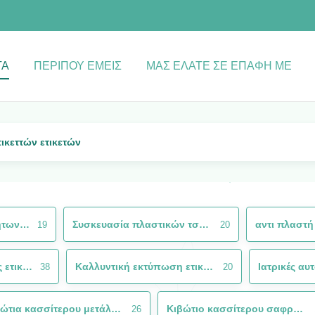
ΤΑ
ΠΕΡΊΠΟΥ ΕΜΕΊΣ
ΜΑΣ ΕΛΆΤΕ ΣΕ ΕΠΑΦΉ ΜΕ
ικεττών ετικετών
Συσκευασία αυτοκόλλητων ετικεττών ετικετών
Συσκευασία πλαστικών τσαντών
19
20
Αυτοκόλλητες ετικέττες ετικετών κρασιού
Καλλυντική εκτύπωση ετικετών
38
20
Κιβώτια κασσίτερου μετάλλων
Κιβώτιο κασσίτερου σαφρανιού
26