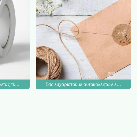
ιχείρηση
ικευμένες εκτυπώσιμες ετικέτες εκτυπώσιμο 3x3 2x2 κύκλων
ντας τεμαχισμένες συνήθεια βινυλίου αυτοκόλλητες ετικέττες αυτ
Σας ευχαριστούμε αυτοκόλλητων ετικεττών 