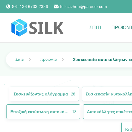
86--136 6733 2386
feliciazhou@pa.ecer.com
ΣΠΊΤΙ
ΠΡΟΪΌΝ
Σπίτι
προϊόντα
Συσκευασία αυτοκόλλητων ετ
Συσκευάζοντας ολόγραμμα
28
Εποξική εκτύπωση αυτοκόλλητων ετικεττών
18