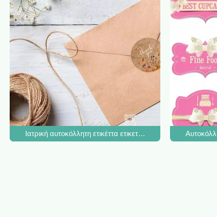
Ιατρική αυτοκόλλητη ετικέττα ετικετών κρασιού που συσκευά
Αυτοκόλλη