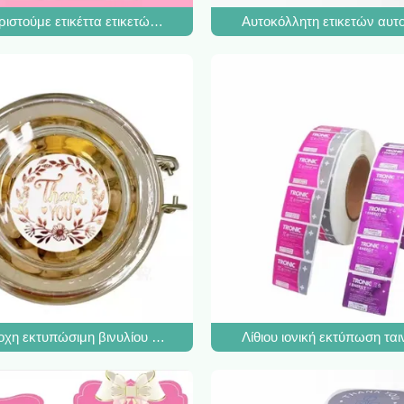
ητων ετικεττών σας ευχαριστεί καρδιά επιχειρησιακών αυτοκόλλητων
ριστούμε ετικέττα ετικετών αυτοκόλλητων ετικεττών δώρων Χριστ
Αυτοκόλλητη ετικετών αυτ
κευάζει στιλπνό βινυλίου αδιάβροχο μικρό PVC αυτοκόλλητων ετικε
χη εκτυπώσιμη βινυλίου εκτύπωση αυτοκόλλητων ετικεττών ετικετ
Λίθιου ιονική εκτύπωση τ