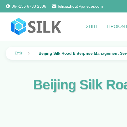
86--136 6733 2386
feliciazhou@pa.ecer.com
ΣΠΊΤΙ
ΠΡΟΪΌΝ
Σπίτι
Beijing Silk Road Enterprise Management Serv
Beijing Silk R