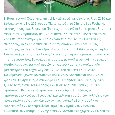
Η βιομηχανική Co. Shenzhen , ΕΠΕ καθιερώθηκε στις 6 Ιουλίου 2016 και
βρίσκεται στο Νο 202, δρόμο Tianxi, κοινότητα Xinhe, οδός Fucheng,
περιοχή Longhua, Shenzhen. Το επιχειρησιακό πεδίο περιλαμβάνει τα
γενικά επιχειρησιακά στοιχεία: συγκολλητικά προϊόντα ετικετών,
αντι-που πλαστογραφούν το σχέδιο προϊόντων, την Ε&Α και τις
πωλήσεις, το σχέδιο συσκευασίας προϊόντων, την Ε&Α και τις
πωλήσεις, το σχέδιο λογισμικού και υλικού, την Ε&Α και τις πωλήσεις
Εσωτερικές εμπόριο, εισαγωγή και εξαγωγή των εμπορευμάτων και
της τεχνολογίας. Τεχνικές υπηρεσίες, τεχνική ανάπτυξη, τεχνικές
διαβουλεύσεις, τεχνική προώθηση ανταλλαγής, τεχνολογικής
μεταφοράς και τεχνολογίας Ξύλινη κατασκευή προϊόντων
Καθημερινή ξύλινη κατασκευή προϊόντων Κατασκευή προϊόντων
φελλού Πωλήσεις προϊόντων φελλού Πωλήσεις των καθημερινών
ξύλινων προϊόντων Πωλήσεις των υλικών συσκευασίας και των
προϊόντων Κατασκευή προϊόντων εγγράφου Πωλήσεις των
προϊόντων εγγράφου Πλαστική κατασκευή προϊόντων Πωλήσεις των
πλαστικών προϊόντων Κατασκευή του ειδικού εξοπλισμού για την
παραγωγή των κεραμικών και σμάλτων προϊόντων γυαλιού,
Πωλήσεις των προμηθειών γραφείων Κατασκευή χαρτικών Πωλήσεις