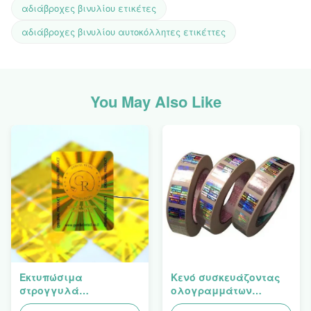
αδιάβροχες βινυλίου ετικέτες
αδιάβροχες βινυλίου αυτοκόλλητες ετικέττες
You May Also Like
Εκτυπώσιμα
Κενό συσκευάζοντας
στρογγυλά
ολογραμμάτων
συσκευάζοντας
ασφάλειας ετικετών