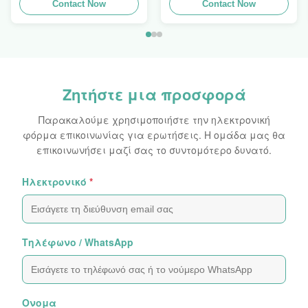
ολογραφικά
Contact Now
λέιζερ λογότυπων
Contact Now
αυτοκόλλητα φύλλα
αυτοκόλλητων
αυτοκόλλητων
ετικεττών
ετικεττών
ολογραμμάτων
ολογραμμάτων
πλαστογραφήσεων
αρχικά
εμφανές
Ζητήστε μια προσφορά
Παρακαλούμε χρησιμοποιήστε την ηλεκτρονική
φόρμα επικοινωνίας για ερωτήσεις. Η ομάδα μας θα
επικοινωνήσει μαζί σας το συντομότερο δυνατό.
Ηλεκτρονικό
*
Τηλέφωνο / WhatsApp
Ονομα