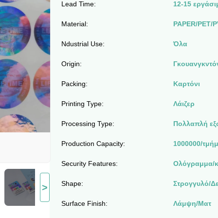
Lead Time:
12-15 εργάσι
Material:
PAPER/PET/P
Ndustrial Use:
Όλα
Origin:
Γκουανγκντό
Packing:
Καρτόνι
Printing Type:
Λάιζερ
Processing Type:
Πολλαπλή εξ
Production Capacity:
1000000/τμή
Security Features:
Ολόγραμμα/κ
Shape:
Στρογγυλό/Δ
>
Surface Finish:
Λάμψη/Ματ