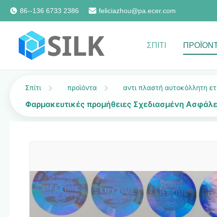
86--136 6733 2386
feliciazhou@pa.ecer.com
ΣΠΊΤΙ
ΠΡΟΪΌΝ
Σπίτι
προϊόντα
αντι πλαστή αυτοκόλλητη ετ
Φαρμακευτικές προμήθειες Σχεδιασμένη Ασφάλε