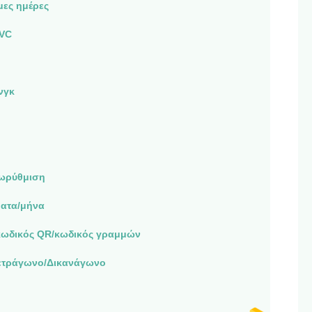
μες ημέρες
VC
νγκ
ωρύθμιση
ματα/μήνα
ωδικός QR/κωδικός γραμμών
ετράγωνο/Δικανάγωνο