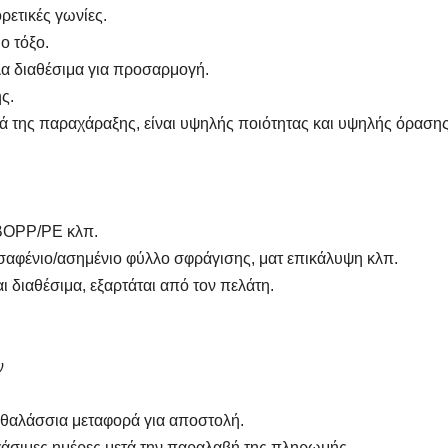
ρετικές γωνίες.
ο τόξο.
λα διαθέσιμα για προσαρμογή.
ς.
τά της παραχάραξης, είναι υψηλής ποιότητας και υψηλής όρασης
/BOPP/PE κλπ.
υσαφένιο/ασημένιο φύλλο σφράγισης, ματ επικάλυψη κλπ.
 διαθέσιμα, εξαρτάται από τον πελάτη.
ν
 θαλάσσια μεταφορά για αποστολή.
άσιμες ημέρες μετά την παραλαβή της πληρωμής.