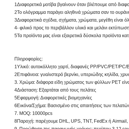
1Διαφορετικά μοτίβα βγαίνουν όταν βλέπουμε από διαφο
2Το ολόγραμμα παράγει αληθινά χρώματα σαν το ουράνι
3Διαφορετικά σχέδια, σχήματα, χρώματα, μεγέθη είναι ό
4- φιλικό προς το περιβάλλον υλικό και μελάνι εκτύπωση
5Τα προϊόντα μας είναι εξαιρετικά δύσκολα προϊόντα κα
Πληροφορίες:
1Υλικό: αυτοκόλλητο χαρτί, διαφανές PP/PVC/PET/PC
2Επιφάνεια: γυαλιστερό βερνίκι, υπεριώδης κηλίδα, χρ
3. Χρώμα: διάφορα είδη χρώματος των φύλλων PET είναι
4Διάσταση: Εξαρτάται από τους πελάτες
5Εφαρμογή: Διαφορετικές βιομηχανίες
6Εικόνα/Σχήμα: Βασισμένο στις απαιτήσεις των πελατώ
7. MOQ: 10000pcs
8Παροχή: παρέχουμε DHL, UPS, TNT, FedEx ή Airmail,
9. Προώθηση της παραγωγής χρόνος: περίπου 3-12 εργ