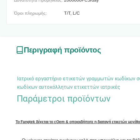
Δυνατότητα Προμήθειας:
2000000PCS/day
Όροι πληρωμής:
T/T, L/C
Περιγραφή προϊόντος
Ιατρικό εργαστήριο ετικετών γραμμωτών κωδίκων σω
κωδίκων αυτοκόλλητων ετικεττών ιατρικές
Παράμετροι προϊόντων
Το Fangtek δέχεται το cOem & οποιοιδήποτε η διαταγή ετικετών μεγέθο