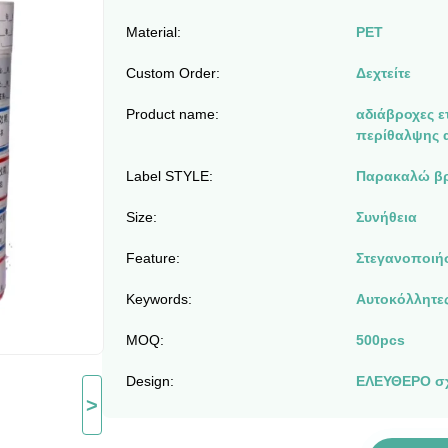
Material:
PET
Custom Order:
Δεχτείτε
Product name:
αδιάβροχες 
περίθαλψης α
Label STYLE:
Παρακαλώ βρ
Size:
Συνήθεια
Feature:
Στεγανοποιή
Keywords:
Αυτοκόλλητες
MOQ:
500pcs
Design:
ΕΛΕΥΘΕΡΟ σχ
>