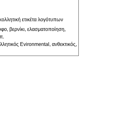
γκολλητική ετικέτα λογότυπων
ο, βερνίκι, ελασματοποίηση,
π.
λητικός Evironmental, ανθεκτικός,