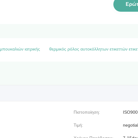
Ερώ
 μπουκαλιών ιατρικής
θερμικός ρόλος αυτοκόλλητων ετικεττών ετικ
Πιστοποίηση:
ISO900
Τιμή:
negotia