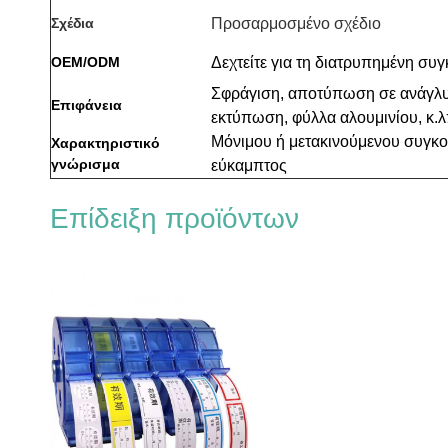
Σχέδια
Προσαρμοσμένο σχέδιο
OEM/ODM
Δεχτείτε για τη διατρυπημένη συ
Σφράγιση, αποτύπωση σε ανάγλυφ
Επιφάνεια
εκτύπωση, φύλλα αλουμινίου, κ.λ
Μόνιμου ή μετακινούμενου συγκολ
Χαρακτηριστικό
γνώρισμα
εύκαμπτος
Επίδειξη προϊόντων