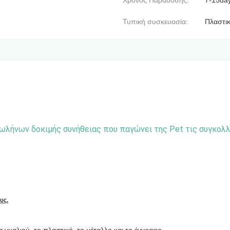
Χρόνος Παράδοσης:
7-15da
Τυπική συσκευασία:
Πλαστικ
λήνων δοκιμής συνήθειας που παγώνει της Pet τις συγκολ
υς.