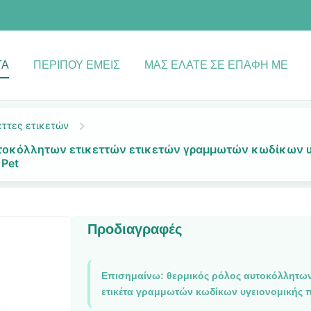
ΤΑ
ΠΕΡΊΠΟΥ ΕΜΕΊΣ
ΜΑΣ ΕΛΆΤΕ ΣΕ ΕΠΑΦΉ ΜΕ
έττες ετικετών
τοκόλλητων ετικεττών ετικετών γραμμωτών κωδίκων υ
 Pet
Προδιαγραφές
Επισημαίνω:
θερμικός ρόλος αυτοκόλλητων 
ετικέτα γραμμωτών κωδίκων υγειονομικής 