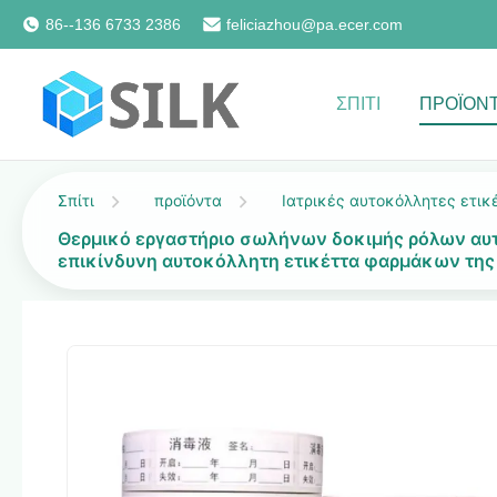
86--136 6733 2386
feliciazhou@pa.ecer.com
ΣΠΊΤΙ
ΠΡΟΪΌΝ
Σπίτι
προϊόντα
Ιατρικές αυτοκόλλητες ετικ
Θερμικό εργαστήριο σωλήνων δοκιμής ρόλων αυ
επικίνδυνη αυτοκόλλητη ετικέττα φαρμάκων της