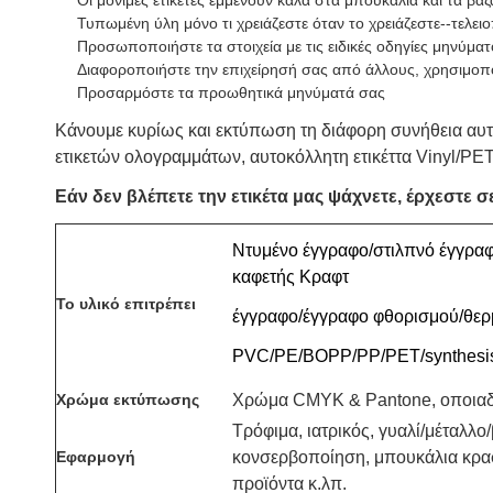
Οι μόνιμες ετικέτες εμμένουν καλά στα μπουκάλια και τα βάζ
Τυπωμένη ύλη μόνο τι χρειάζεστε όταν το χρειάζεστε--τελειο
Προσωποποιήστε τα στοιχεία με τις ειδικές οδηγίες μηνύμα
Διαφοροποιήστε την επιχείρησή σας από άλλους, χρησιμοπο
Προσαρμόστε τα προωθητικά μηνύματά σας
Κάνουμε κυρίως και εκτύπωση τη διάφορη συνήθεια αυτοκ
ετικετών ολογραμμάτων, αυτοκόλλητη ετικέττα Vinyl/PE
Εάν δεν βλέπετε την ετικέτα μας ψάχνετε, έρχεστε
Ντυμένο έγγραφο/στιλπνό έγγραφ
καφετής Κραφτ
Το υλικό επιτρέπει
έγγραφο/έγγραφο φθορισμού/θερ
PVC/PE/BOPP/PP/PET/synthesis έ
Χρώμα εκτύπωσης
Χρώμα CMYK & Pantone, οποιαδ
Τρόφιμα, ιατρικός, γυαλί/μέταλλο
Εφαρμογή
κονσερβοποίηση, μπουκάλια κρασι
προϊόντα κ.λπ.