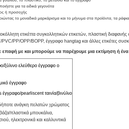
α γυαλιού, το πλαστικό, το μέταλλο και το έγγραφο
ποιήστε για τα ειδικά γεγονότα
τος ή προσοχής
ιώντας το μοναδικά μαρκάρισμα και το μήνυμα στα προϊόντα, τα ράφια
όλλητη ετικέττα συγκολλητικών ετικετών, πλαστική διαφανής αυ
T/PVC/PP/OPP/BOPP, έγγραφο hangtag και άλλες ετικέτες συσκε
 σε επαφή με και μπορούμε να παρέχουμε μια εκτίμηση ή έ
ο/ξύλινο ελεύθερο έγγραφο ο
μικό έγγραφο
γγραφο/pearliscent ταινία/βινύλιο
ήποτε ανάγκη πελατών χρώματος
/βάζα/πλαστικά μπουκάλια,
ού, ηλεκτρονικά και καλλυντικά