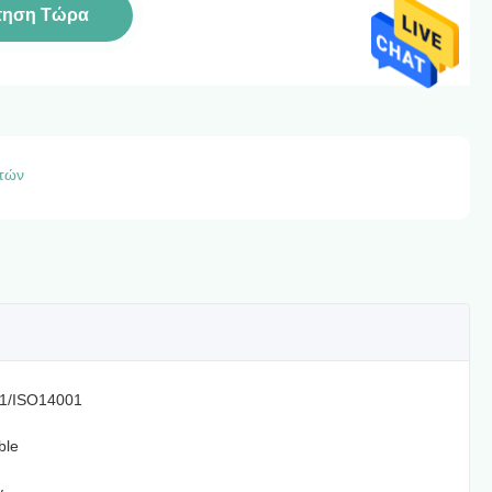
τηση Τώρα
ετών
1/ISO14001
ble