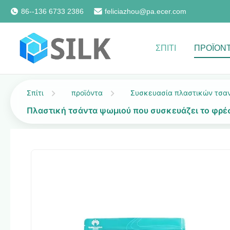
86--136 6733 2386
feliciazhou@pa.ecer.com
ΣΠΊΤΙ
ΠΡΟΪΌΝ
Σπίτι
προϊόντα
Συσκευασία πλαστικών τσα
Πλαστική τσάντα ψωμιού που συσκευάζει το φρέ