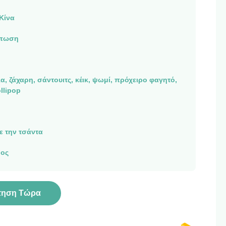
Κίνα
ύπωση
α, ζάχαρη, σάντουιτς, κέικ, ψωμί, πρόχειρο φαγητό,
llipop
ε την τσάντα
ος
τηση Τώρα