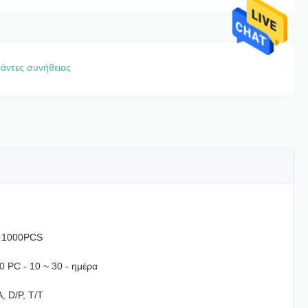
σάντες συνήθειας
:
1000PCS
 PC - 10 ~ 30 - ημέρα
A, D/P, T/T