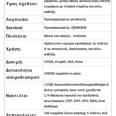
χαράσσει, μετάξι-οθόνη, αυτοκόλλητη ετικέττα
Ύφος σχεδίου:
εγγράφου με εποξική ντυμένη, και ούτω
καθεξής
Λογότυπο:
Προσαρμοσμένος αποδεκτός
Servicel:
Προσαρμοσμένος, ODM/OEM
Ποιότητα:
Μέσος και υψηλός - ποιότητα
Χρήση στον εγχώριο εφοδιασμό, τις τσάντες
Χρήση:
& τις αποσκευές, διακόσμηση, και ούτω
καθεξής
Δοκιμή:
CPSIA, Prop65, SGS, Rohs
Δυνατότητα
100000 κομμάτια το μήνα
ανεφοδιασμού:
1.FOB Xiamen/Shenzhen/Shanghai/Ningbo ή
άλλος εμπορικός όρος εσείς χρειάζεται
Ναυτιλία:
2. Η θάλασσα ναυτιλία του /air/διεθνής
αγγελιαφόρος (TNT, DHT, UPS, EMS) είναι
διαθέσιμη
100 κομμάτια όγκου polybag, 5 τσάντες ανά
Λεπτομέρειες