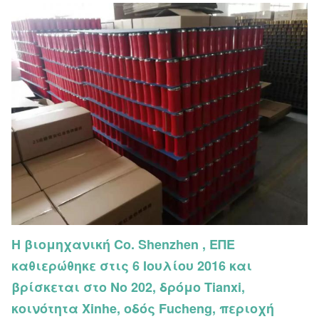
Η βιομηχανική Co. Shenzhen , ΕΠΕ
καθιερώθηκε στις 6 Ιουλίου 2016 και
βρίσκεται στο Νο 202, δρόμο Tianxi,
κοινότητα Xinhe, οδός Fucheng, περιοχή