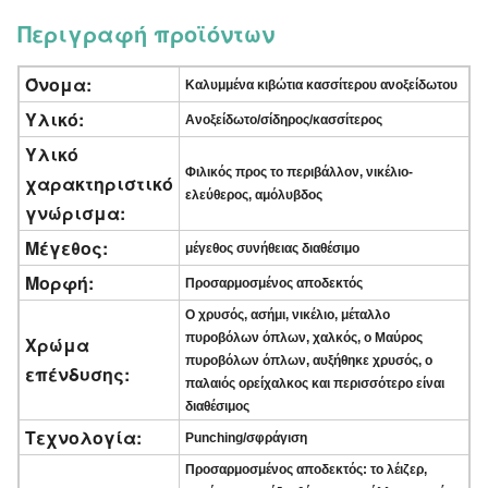
Περιγραφή προϊόντων
Όνομα:
Καλυμμένα κιβώτια κασσίτερου ανοξείδωτου
Υλικό:
Ανοξείδωτο/σίδηρος/κασσίτερος
Υλικό
Φιλικός προς το περιβάλλον, νικέλιο-
χαρακτηριστικό
ελεύθερος, αμόλυβδος
γνώρισμα:
Μέγεθος:
μέγεθος συνήθειας διαθέσιμο
Μορφή:
Προσαρμοσμένος αποδεκτός
Ο χρυσός, ασήμι, νικέλιο, μέταλλο
πυροβόλων όπλων, χαλκός, ο Μαύρος
Χρώμα
πυροβόλων όπλων, αυξήθηκε χρυσός, ο
επένδυσης:
παλαιός ορείχαλκος και περισσότερο είναι
διαθέσιμος
Τεχνολογία:
Punching/σφράγιση
Προσαρμοσμένος αποδεκτός: το λέιζερ,