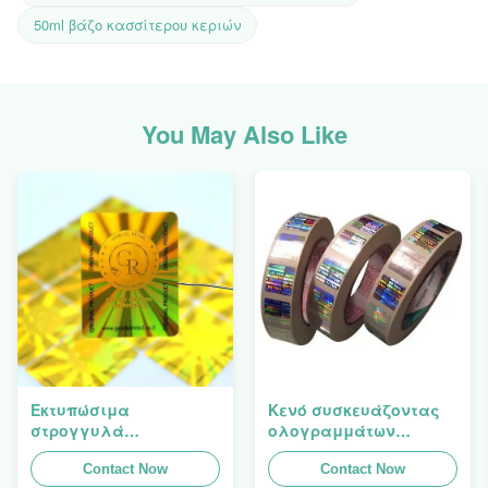
50ml βάζο κασσίτερου κεριών
You May Also Like
Εκτυπώσιμα
Κενό συσκευάζοντας
στρογγυλά
ολογραμμάτων
συσκευάζοντας
ασφάλειας ετικετών
ολογραφικά
Contact Now
λέιζερ λογότυπων
Contact Now