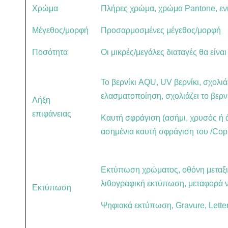
Χρώμα
Πλήρες χρώμα, χρώμα Pantone, ε
Μέγεθος/μορφή
Προσαρμοσμένες μέγεθος/μορφή
Ποσότητα
Οι μικρές/μεγάλες διαταγές θα είνα
Το βερνίκι AQU, UV βερνίκι, σχολι
ελασματοποίηση, σχολιάζει το βερνίκ
Λήξη
επιφάνειας
Καυτή σφράγιση (ασήμι, χρυσός ή 
ασημένια καυτή σφράγιση του /Copp
Εκτύπωση χρώματος, οθόνη μεταξιο
λιθογραφική εκτύπωση, μεταφορά 
Εκτύπωση
Ψηφιακά εκτύπωση, Gravure, Letter