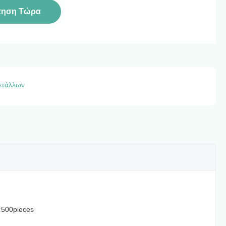
τηση Τώρα
μετάλλων
:
500pieces