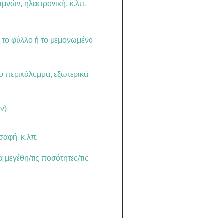
ιμνών, ηλεκτρονική, κ.λπ.
, το φύλλο ή το μεμονωμένο
το περικάλυμμα, εξωτερικά
ν)
σαφή, κ.λπ.
 μεγέθη/τις ποσότητες/τις