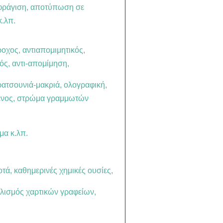
φράγιση, αποτύπωση σε
κ.λπ.
ροχος, αντιαπομιμητικός,
ός, αντι-απομίμηση,
ατσουνιά-μακριά, ολογραφική,
μενος, στρώμα γραμμωτών
α κ.λπ.
τά, καθημερινές χημικές ουσίες,
οπλισμός χαρτικών γραφείων,