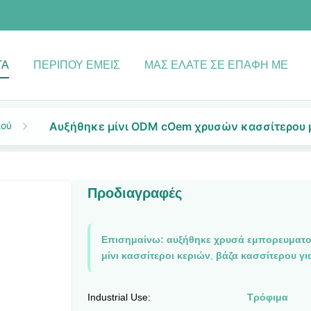
ΤΑ
ΠΕΡΊΠΟΥ ΕΜΕΊΣ
ΜΑΣ ΕΛΆΤΕ ΣΕ ΕΠΑΦΉ ΜΕ
ιού
Αυξήθηκε μίνι ODM cOem χρυσών κασσίτερου
Προδιαγραφές
Επισημαίνω:
αυξήθηκε χρυσά εμπορευματο
μίνι κασσίτεροι κεριών
,
βάζα κασσίτερου για
Industrial Use:
Τρόφιμα