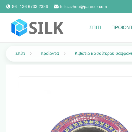
86--136 6733 2386
feliciazhou@pa.ecer.com
ΣΠΊΤΙ
ΠΡΟΪΌΝ
Σπίτι
προϊόντα
Κιβώτιο κασσίτερου σαφραν