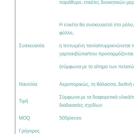
παράθυρο, ετικέτες διοικητικών μερ
Η ετικέτα θα συσκευαστεί στο ρόλο
φύλλο,
Συσκευασία
η τεντωμένη ταινία/συρρικνώνεται 
χαρτοκιβώτια/που προσαρμόζονται
(σύμφωνα με το αίτημα των πελατώ
Ναυτιλία
Αεροπορικώς, τη θάλασσα, διεθνή 
Σύμφωνα με τα διαφορετικά υλικά/τα
Τιμή
διαδικασίες σχεδίων
MOQ
500pieces
Γρήγορος