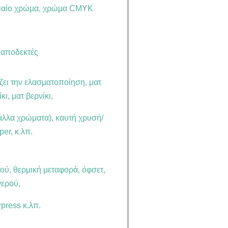
νιαίο χρώμα, χρώμα CMYK
ι αποδεκτές
άζει την ελασματοποίηση, ματ
ι, ματ βερνίκι,
άλλα χρώματα), καυτή χρυσή/
er, κ.λπ.
ύ, θερμική μεταφορά, όφσετ,
νερού,
press κ.λπ.