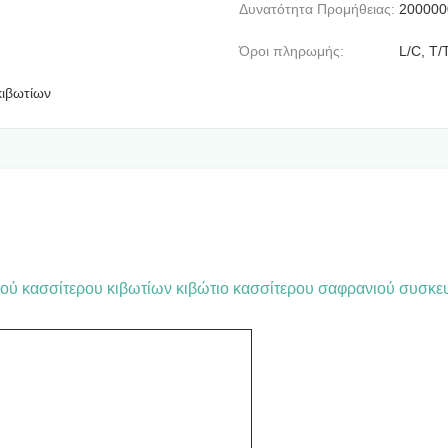
Δυνατότητα Προμήθειας:
200000
Όροι πληρωμής:
L/C, T/
κιβωτίων
ύ κασσίτερου κιβωτίων κιβώτιο κασσίτερου σαφρανιού συσκε