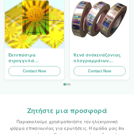
Εκτυπώσιμα
Κενό συσκευάζοντας
στρογγυλά
ολογραμμάτων
συσκευάζοντας
ασφάλειας ετικετών
ολογραφικά
Contact Now
λέιζερ λογότυπων
Contact Now
αυτοκόλλητα φύλλα
αυτοκόλλητων
αυτοκόλλητων
ετικεττών
ετικεττών
ολογραμμάτων
ολογραμμάτων
πλαστογραφήσεων
αρχικά
εμφανές
Ζητήστε μια προσφορά
Παρακαλούμε χρησιμοποιήστε την ηλεκτρονική
φόρμα επικοινωνίας για ερωτήσεις. Η ομάδα μας θα