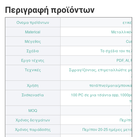
Περιγραφή προϊόντων
Όνομα προϊόντων
ετικέτα
Materical
Μεταλλικός, 
Μέγεθος
Custo
Σχέδιο
Το σχέδιο του πελά
Έργο τέχνης
PDF, AI, PS
Τεχνικές
Σφραγίζοντας, επιμεταλλώστε με ηλ
λά
Χρήση
ποτό/πνεύματα/μπουκάλι β
Συσκευασία
100 PC σε μια τσάντα opp, 1000pcs 
πελ
MOQ
100
Χρόνος δειγμάτων
Περίπου 
Χρόνος παράδοσης
Περίπου 20-25 ημέρες μετά α