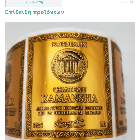
Παράδοση
DHL/UPS/
Επίδειξη προϊόντων