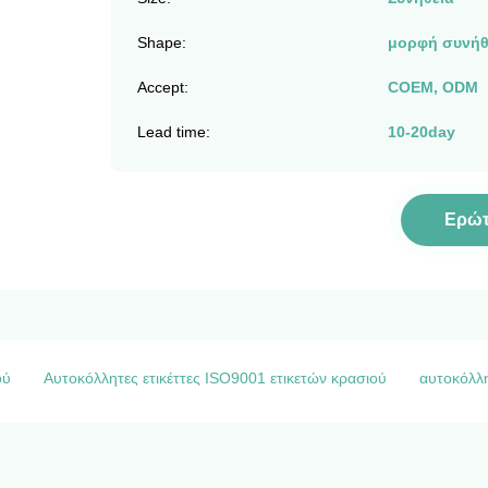
Shape:
μορφή συνήθ
Accept:
COEM, ODM
Lead time:
10-20day
Ερώ
ού
Αυτοκόλλητες ετικέττες ISO9001 ετικετών κρασιού
αυτοκόλλη