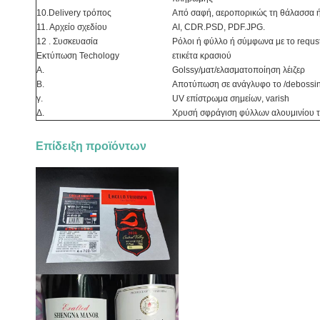
10.Delivery τρόπος
Από σαφή, αεροπορικώς τη θάλασσα 
11. Αρχείο σχεδίου
AI, CDR.PSD, PDF.JPG.
12 . Συσκευασία
Ρόλοι ή φύλλο ή σύμφωνα με το requs
Εκτύπωση Techology
ετικέτα κρασιού
Α.
Golssy/ματ/ελασματοποίηση λέιζερ
Β.
Αποτύπωση σε ανάγλυφο το /debossi
γ.
UV επίστρωμα σημείων, varish
Δ.
Χρυσή σφράγιση φύλλων αλουμινίου το
Επίδειξη προϊόντων