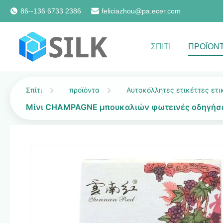
86--136 6733 2386
feliciazhou@pa.ecer.com
ΣΠΊΤΙ
ΠΡΟΪΌΝ
Σπίτι
προϊόντα
Αυτοκόλλητες ετικέττες ετι
Μίνι CHAMPAGNE μπουκαλιών φωτεινές οδηγήσει