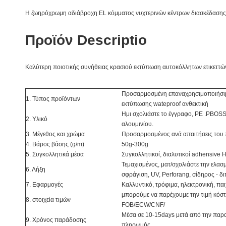
Η ζωηρόχρωμη αδιάβροχη EL κόμματος νυχτερινών κέντρων διασκέδασης 
Προϊόν Descriptio
Καλύτερη ποιοτικής συνήθειας κρασιού εκτύπωση αυτοκόλλητων ετικεττώ
Προσαρμοσμένη επαναχρησιμοποιήσιμ
1.
Τύπος προϊόντων
εκτύπωσης wateproof ανθεκτική
Ημι σχολιάστε το έγγραφο, PE .PBOS
2. Υλικό
αλουμινίου.
3. Μέγεθος και χρώμα
Προσαρμοσμένος ανά απαιτήσεις του
4. Βάρος βάσης (g/m)
50g-300g
5. Συγκολλητικά μέσα
Συγκολλητικοί, διαλυτικοί adhensive Ho
Τεμαχισμένος, ματ/σχολιάστε την ελα
6. Λήξη
σφράγιση, UV, Perforang, σίδηρος - δι
7. Εφαρμογές
Καλλυντικό, τρόφιμα, ηλεκτρονική, παιχ
μπορούμε να παρέχουμε την τιμή κόσ
8. στοιχεία τιμών
FOB/ECW/CNF/
Μέσα σε 10-15days μετά από την παρ
9. Χρόνος παράδοσης
πληρωμής