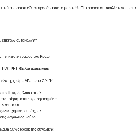
ετικέτα κρασιού cOem προσάρμοσε το μπουκάλι EL κρασιού αυτοκόλλητων ετικετ
ν ετικετών αυτοκόλλητη
η ετικέτα εγγράφου του Κραφτ
S .PVC.PET. Φύλλο αλουμινίου
 πελάτη, χρώμα &Pantone CMYK
tmell, νερό, έλαιο και κ.λπ.
σματοποίηση, καυτή χρυσή/ασημένια
πλώστε κ.λπ.
νίδια, χημικές ουσίες, κ.λπ.
τους-ασφάλειας-ναύλου
αλαβή 50%deposit της συνολικής