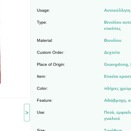
Usage:
Αυτοκόλλητη 
Type:
Βινυλίου αυτ
ετικέττες
Material:
Βινυλίου
Custom Order:
Δεχτείτε
Place of Origin:
Guangdong, 
Item:
Ετικέτα κρασ
Color:
πλήρες χρώμ
Feature:
Αδιάβροχη, α
>
Use:
Ποτά, εμφια
γυαλιού
Size:
Συνήθεια