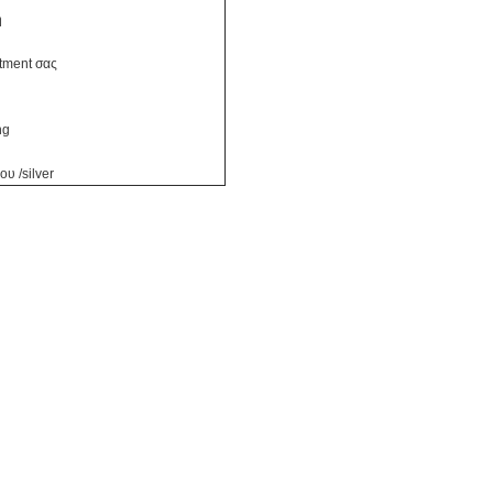
ή
tment σας
ng
υ /silver